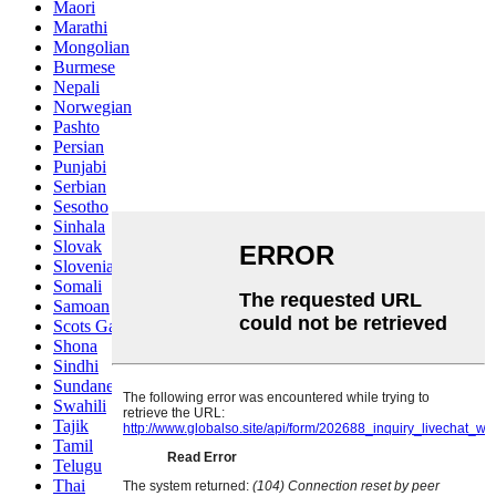
Maori
Marathi
Mongolian
Burmese
Nepali
Norwegian
Pashto
Persian
Punjabi
Serbian
Sesotho
Sinhala
Slovak
Slovenian
Somali
Samoan
Scots Gaelic
Shona
Sindhi
Sundanese
Swahili
Tajik
Tamil
Telugu
Thai