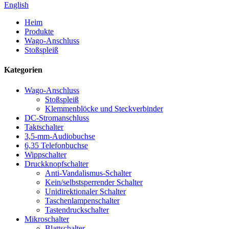
English
Heim
Produkte
Wago-Anschluss
Stoßspleiß
Kategorien
Wago-Anschluss
Stoßspleiß
Klemmenblöcke und Steckverbinder
DC-Stromanschluss
Taktschalter
3,5-mm-Audiobuchse
6,35 Telefonbuchse
Wippschalter
Druckknopfschalter
Anti-Vandalismus-Schalter
Kein/selbstsperrender Schalter
Unidirektionaler Schalter
Taschenlampenschalter
Tastendruckschalter
Mikroschalter
Blattschalter