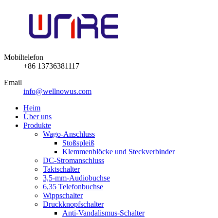
Mobiltelefon
+86 13736381117
Email
info@wellnowus.com
Heim
Über uns
Produkte
Wago-Anschluss
Stoßspleiß
Klemmenblöcke und Steckverbinder
DC-Stromanschluss
Taktschalter
3,5-mm-Audiobuchse
6,35 Telefonbuchse
Wippschalter
Druckknopfschalter
Anti-Vandalismus-Schalter