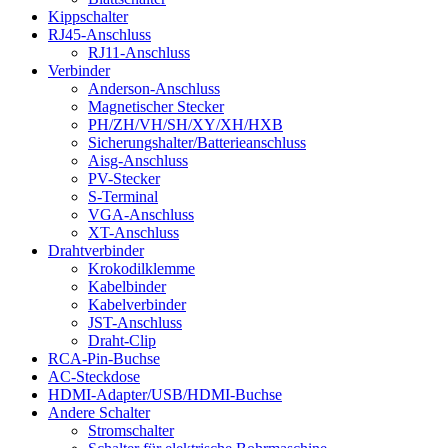
Kippschalter
RJ45-Anschluss
RJ11-Anschluss
Verbinder
Anderson-Anschluss
Magnetischer Stecker
PH/ZH/VH/SH/XY/XH/HXB
Sicherungshalter/Batterieanschluss
Aisg-Anschluss
PV-Stecker
S-Terminal
VGA-Anschluss
XT-Anschluss
Drahtverbinder
Krokodilklemme
Kabelbinder
Kabelverbinder
JST-Anschluss
Draht-Clip
RCA-Pin-Buchse
AC-Steckdose
HDMI-Adapter/USB/HDMI-Buchse
Andere Schalter
Stromschalter