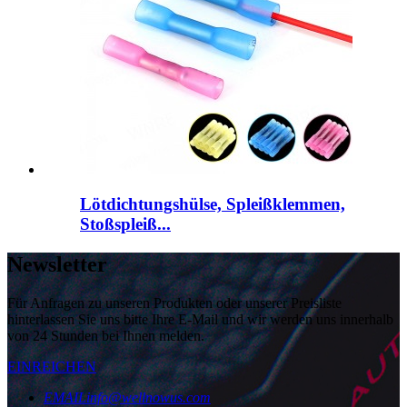
Lötdichtungshülse, Spleißklemmen,
Stoßspleiß...
Newsletter
Für Anfragen zu unseren Produkten oder unserer Preisliste
hinterlassen Sie uns bitte Ihre E-Mail und wir werden uns innerhalb
von 24 Stunden bei Ihnen melden.
EINREICHEN
EMAIL
info@wellnowus.com