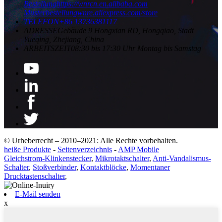
Bestellung
https://wnrcn.en.alibaba.com
Musterbestellung
wnre.aliexpress.com/store
TELEFON
+86 13736381117
ADRESSE
Gebäude 9 Hongxian RD, Hongqiao, Stadt
Yueqing, Zhejiang, China
ARBEITSZEIT
08:30 bis 17:30 Uhr Montag bis Samstag
© Urheberrecht – 2010–2021: Alle Rechte vorbehalten.
heiße Produkte
-
Seitenverzeichnis
-
AMP Mobile
Gleichstrom-Klinkenstecker
,
Mikrotaktschalter
,
Anti-Vandalismus-
Schalter
,
Stoßverbinder
,
Kontaktblöcke
,
Momentaner
Drucktastenschalter
,
E-Mail senden
x