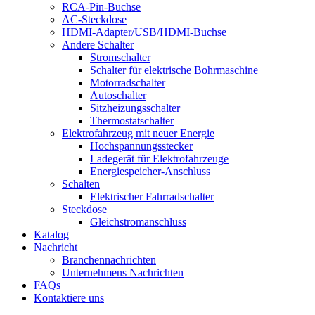
RCA-Pin-Buchse
AC-Steckdose
HDMI-Adapter/USB/HDMI-Buchse
Andere Schalter
Stromschalter
Schalter für elektrische Bohrmaschine
Motorradschalter
Autoschalter
Sitzheizungsschalter
Thermostatschalter
Elektrofahrzeug mit neuer Energie
Hochspannungsstecker
Ladegerät für Elektrofahrzeuge
Energiespeicher-Anschluss
Schalten
Elektrischer Fahrradschalter
Steckdose
Gleichstromanschluss
Katalog
Nachricht
Branchennachrichten
Unternehmens Nachrichten
FAQs
Kontaktiere uns