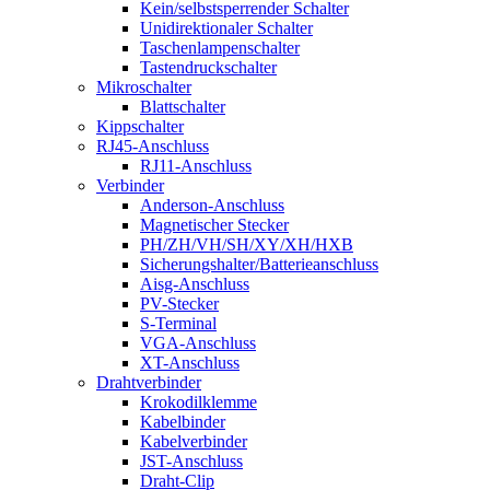
Kein/selbstsperrender Schalter
Unidirektionaler Schalter
Taschenlampenschalter
Tastendruckschalter
Mikroschalter
Blattschalter
Kippschalter
RJ45-Anschluss
RJ11-Anschluss
Verbinder
Anderson-Anschluss
Magnetischer Stecker
PH/ZH/VH/SH/XY/XH/HXB
Sicherungshalter/Batterieanschluss
Aisg-Anschluss
PV-Stecker
S-Terminal
VGA-Anschluss
XT-Anschluss
Drahtverbinder
Krokodilklemme
Kabelbinder
Kabelverbinder
JST-Anschluss
Draht-Clip