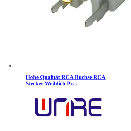
Hohe Qualität RCA Buchse RCA
Stecker Weiblich Pc...