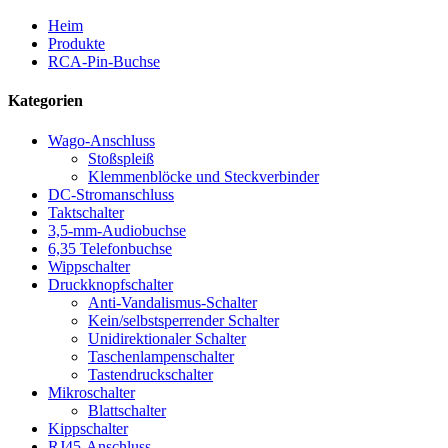
Heim
Produkte
RCA-Pin-Buchse
Kategorien
Wago-Anschluss
Stoßspleiß
Klemmenblöcke und Steckverbinder
DC-Stromanschluss
Taktschalter
3,5-mm-Audiobuchse
6,35 Telefonbuchse
Wippschalter
Druckknopfschalter
Anti-Vandalismus-Schalter
Kein/selbstsperrender Schalter
Unidirektionaler Schalter
Taschenlampenschalter
Tastendruckschalter
Mikroschalter
Blattschalter
Kippschalter
RJ45-Anschluss