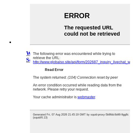
Weibliche RCA Buchse RCA Pin Jack
Serie PCB Mount...