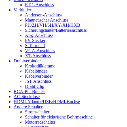
RJ11-Anschluss
Verbinder
Anderson-Anschluss
Magnetischer Anschluss
PH/ZH/VH/SH/XY/XH/HXB
Sicherungshalter/Batterieanschluss
Aisg-Anschluss
PV-Stecker
S-Terminal
VGA-Anschluss
XT-Anschluss
Drahtverbinder
Krokodilklemme
Kabelbinder
Kabelverbinder
JST-Anschluss
Draht-Clip
RCA-Pin-Buchse
AC-Steckdose
HDMI-Adapter/USB/HDMI-Buchse
Andere Schalter
Stromschalter
Schalter für elektrische Bohrmaschine
Motorradschalter