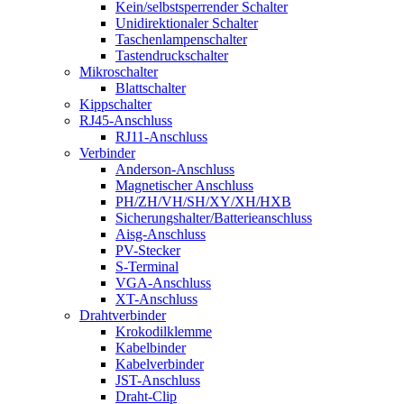
Kein/selbstsperrender Schalter
Unidirektionaler Schalter
Taschenlampenschalter
Tastendruckschalter
Mikroschalter
Blattschalter
Kippschalter
RJ45-Anschluss
RJ11-Anschluss
Verbinder
Anderson-Anschluss
Magnetischer Anschluss
PH/ZH/VH/SH/XY/XH/HXB
Sicherungshalter/Batterieanschluss
Aisg-Anschluss
PV-Stecker
S-Terminal
VGA-Anschluss
XT-Anschluss
Drahtverbinder
Krokodilklemme
Kabelbinder
Kabelverbinder
JST-Anschluss
Draht-Clip