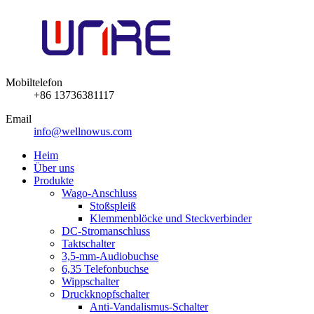
Mobiltelefon
+86 13736381117
Email
info@wellnowus.com
Heim
Über uns
Produkte
Wago-Anschluss
Stoßspleiß
Klemmenblöcke und Steckverbinder
DC-Stromanschluss
Taktschalter
3,5-mm-Audiobuchse
6,35 Telefonbuchse
Wippschalter
Druckknopfschalter
Anti-Vandalismus-Schalter