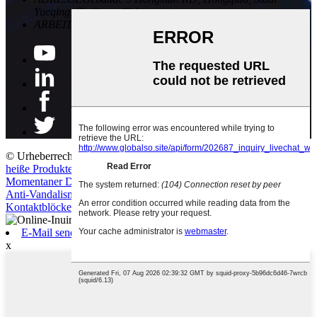
Yueqing, Zhejiang, China
ARBEITSZEIT
08:30 bis 17:30 Uhr Montag bis Samstag
© Urheberrecht – 2010–2021: Alle Rechte vorbehalten.
heiße Produkte
-
Seitenverzeichnis
-
AMP Mobile
Momentaner Drucktastenschalter
,
Stoßverbinder
,
Mikrotaktschalter
,
Anti-Vandalismus-Schalter
,
Gleichstrom-Klinkenstecker
,
Kontaktblöcke
,
E-Mail senden
x