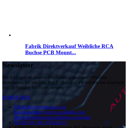
Fabrik Direktverkauf Weibliche RCA
Buchse PCB Mount...
Newsletter
Für Anfragen zu unseren Produkten oder unserer Preisliste
hinterlassen Sie uns bitte Ihre E-Mail und wir werden uns innerhalb
von 24 Stunden bei Ihnen melden.
EINREICHEN
EMAIL
info@wellnowus.com
Bestellung
https://wnrcn.en.alibaba.com
Musterbestellung
wnre.aliexpress.com/store
TELEFON
+86 13736381117
ADRESSE
Gebäude 9 Hongxian RD, Hongqiao, Stadt