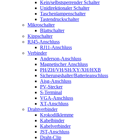
Kein/selbstsperrender Schalter
Unidirektionaler Schalter
Taschenlampenschalter
Tastendruckschalter
Mikroschalter
Blattschalter
Kippschalter
RJ45-Anschluss
RJ11-Anschluss
Verbinder
Anderson-Anschluss
Magnetischer Anschluss
PH/ZH/VH/SH/XY/XH/HXB
Sicherungshalter/Batterieanschluss
Aisg-Anschluss
PV-Stecker
S-Terminal
VGA-Anschluss
XT-Anschluss
Drahtverbinder
Krokodilklemme
Kabelbinder
Kabelverbinder
JST-Anschluss
Draht-Clip