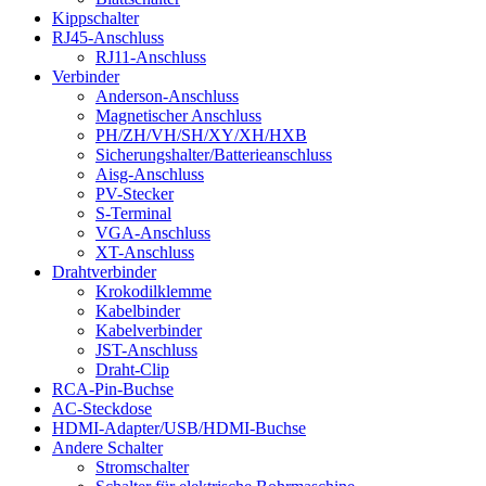
Kippschalter
RJ45-Anschluss
RJ11-Anschluss
Verbinder
Anderson-Anschluss
Magnetischer Anschluss
PH/ZH/VH/SH/XY/XH/HXB
Sicherungshalter/Batterieanschluss
Aisg-Anschluss
PV-Stecker
S-Terminal
VGA-Anschluss
XT-Anschluss
Drahtverbinder
Krokodilklemme
Kabelbinder
Kabelverbinder
JST-Anschluss
Draht-Clip
RCA-Pin-Buchse
AC-Steckdose
HDMI-Adapter/USB/HDMI-Buchse
Andere Schalter
Stromschalter