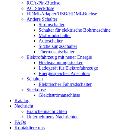
RCA-Pin-Buchse
AC-Steckdose
HDMI-Adapter/USB/HDMI-Buchse
Andere Schalter
Stromschalter
Schalter für elektrische Bohrmaschine
Motorradschalter
Autoschalter
Sitzheizungsschalter
Thermostatschalter
Elektrofahrzeug mit neuer Energie
Hochspannungsstecker
Ladegerät für Elektrofahrzeuge
Energiespeicher-Anschluss
Schalten
Elektrischer Fahrradschalter
Steckdose
Gleichstromanschluss
Katalog
Nachricht
Branchennachrichten
Unternehmens Nachrichten
FAQs
Kontaktiere uns