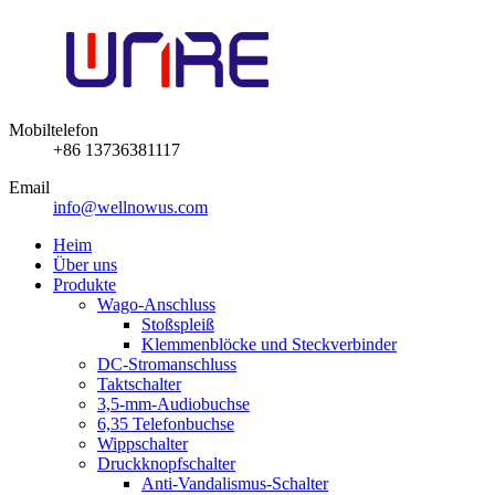
Mobiltelefon
+86 13736381117
Email
info@wellnowus.com
Heim
Über uns
Produkte
Wago-Anschluss
Stoßspleiß
Klemmenblöcke und Steckverbinder
DC-Stromanschluss
Taktschalter
3,5-mm-Audiobuchse
6,35 Telefonbuchse
Wippschalter
Druckknopfschalter
Anti-Vandalismus-Schalter