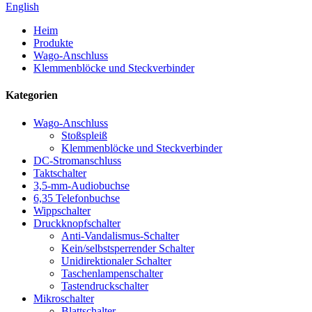
English
Heim
Produkte
Wago-Anschluss
Klemmenblöcke und Steckverbinder
Kategorien
Wago-Anschluss
Stoßspleiß
Klemmenblöcke und Steckverbinder
DC-Stromanschluss
Taktschalter
3,5-mm-Audiobuchse
6,35 Telefonbuchse
Wippschalter
Druckknopfschalter
Anti-Vandalismus-Schalter
Kein/selbstsperrender Schalter
Unidirektionaler Schalter
Taschenlampenschalter
Tastendruckschalter
Mikroschalter
Blattschalter